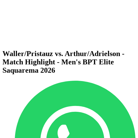
ritorna alla Home di BPT
Dove guardare
Squadre
Programma
Classifica
Statistiche
Torneo
News
Waller/Pristauz vs. Arthur/Adrielson -
Match Highlight - Men's BPT Elite
Saquarema 2026