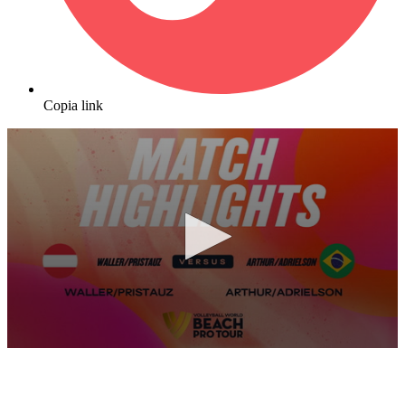
Copia link
0
seconds
of
7