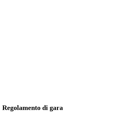
Futures
Futures - Laginha Beach, CPV - 2026
Futures - Laginha Beach, CPV - 2026
ritorna alla Home di BPT
Dove guardare
Squadre
Programma
Classifica
Torneo
Regolamento di gara