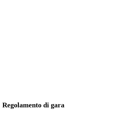
Futures
Futures - Qidong, CHN - 2026
Futures - Qidong, CHN - 2026
ritorna alla Home di BPT
Dove guardare
Squadre
Programma
Classifica
Regolamento di gara