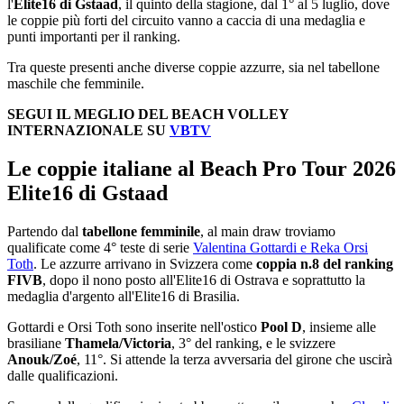
l'
Elite16 di
Gstaad
, il quinto della stagione, dal 1° al 5 luglio, dove
le coppie più forti del circuito vanno a caccia di una medaglia e
punti importanti per il ranking.
Tra queste presenti anche diverse coppie azzurre, sia nel tabellone
maschile che femminile.
SEGUI IL MEGLIO DEL BEACH VOLLEY
INTERNAZIONALE SU
VBTV
Le coppie italiane al Beach Pro Tour 2026
Elite16 di Gstaad
Partendo dal
tabellone femminile
, al main draw troviamo
qualificate come 4° teste di serie
Valentina Gottardi e Reka Orsi
Toth
. Le azzurre arrivano in Svizzera come
coppia n.8 del ranking
FIVB
, dopo il nono posto all'Elite16 di Ostrava e soprattutto la
medaglia d'argento all'Elite16 di Brasilia.
Gottardi e Orsi Toth sono inserite nell'ostico
Pool D
, insieme alle
brasiliane
Thamela/Victoria
, 3° del ranking, e le svizzere
Anouk/Zoé
, 11°. Si attende la terza avversaria del girone che uscirà
dalle qualificazioni.