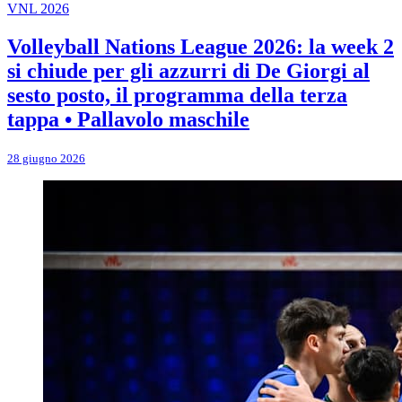
VNL 2026
Volleyball Nations League 2026: la week 2
si chiude per gli azzurri di De Giorgi al
sesto posto, il programma della terza
tappa • Pallavolo maschile
28 giugno 2026