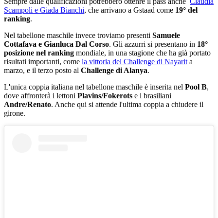
Sempre dalle qualificazioni potrebbero ottenre il pass anche
Claudia
Scampoli e Giada Bianchi
, che arrivano a Gstaad come
19° del
ranking
.
Nel tabellone maschile invece troviamo presenti
Samuele
Cottafava e Gianluca Dal Corso
. Gli azzurri si presentano in
18°
posizione nel ranking
mondiale, in una stagione che ha già portato
risultati importanti, come
la vittoria del Challenge di Nayarit
a
marzo, e il terzo posto al
Challenge di Alanya
.
L'unica coppia italiana nel tabellone maschile è inserita nel
Pool B
,
dove affronterà i lettoni
Plavins/Fokerots
e i brasiliani
Andre/Renato
. Anche qui si attende l'ultima coppia a chiudere il
girone.