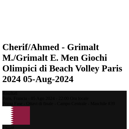
Programma
Classifica
Statistiche
Foto
Beach Volley alle Olimpiadi
Torneo
News
Cherif/Ahmed - Grimalt
M./Grimalt E. Men Giochi
Olimpici di Beach Volley Paris
2024 05-Aug-2024
Risultati
Paris,
Francia
-
05 Ago 2024 -
22:00
Ora locale
Prima Fase - Ottavi di finale - Campo Centrale - Maschile #39
Cherif