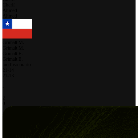
Cherif
Ahmed
Ahmed
Grimalt M.
Grimalt M.
Grimalt E.
Grimalt E.
tuo fuso orario
21
-
14
21
-
13
-
-
-
2
0