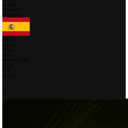
Gottardi
Menegatti
Menegatti
Liliana
Liliana
Paula
Paula
tuo fuso orario
22
-
24
21
-
9
14
-
16
-
-
1
2