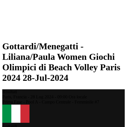
Programma
Classifica
Statistiche
Foto
Beach Volley alle Olimpiadi
Torneo
News
Gottardi/Menegatti -
Liliana/Paula Women Giochi
Olimpici di Beach Volley Paris
2024 28-Jul-2024
Risultati
Paris,
Francia
-
28 Lug 2024 -
09:00
Ora locale
Prima Fase - Pool A - Campo Centrale - Femminile #7
Gottardi