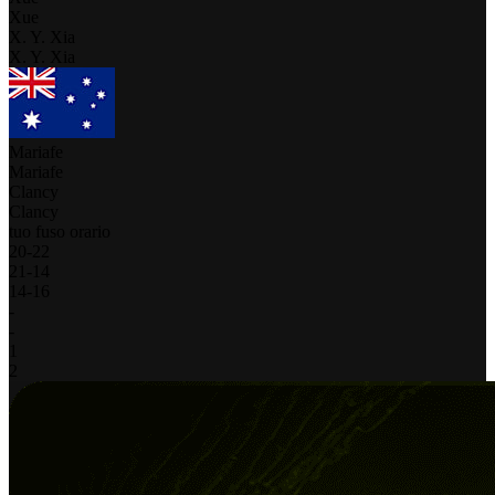
Xue
X. Y. Xia
X. Y. Xia
Mariafe
Mariafe
Clancy
Clancy
tuo fuso orario
20
-
22
21
-
14
14
-
16
-
-
1
2