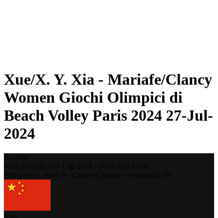
Programma
Classifica
Statistiche
Foto
Beach Volley alle Olimpiadi
Torneo
News
Xue/X. Y. Xia - Mariafe/Clancy
Women Giochi Olimpici di
Beach Volley Paris 2024 27-Jul-
2024
Risultati
Paris,
Francia
-
27 Lug 2024 -
18:00
Ora locale
Prima Fase - Pool B - Campo Centrale - Femminile #8
Xue