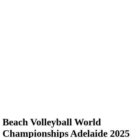
Where to Watch
Tickets
Programma
Squadre
Classifica
Statistiche
Torneo
News
Shop
Media
Stagione 2025
❮
Stagione 2025
Stagione 2023
Stagione 2022
Beach Volleyball World
Championships Adelaide 2025