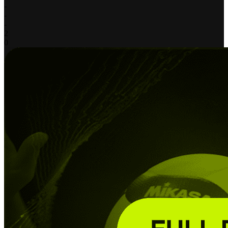
-
-
-
2
0