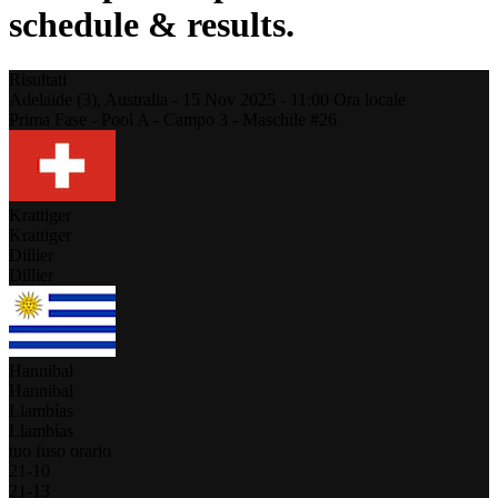
schedule & results.
Risultati
Adelaide (3),
Australia
-
15 Nov 2025 -
11:00
Ora locale
Prima Fase - Pool A - Campo 3 - Maschile #26
Krattiger
Krattiger
Dillier
Dillier
Hannibal
Hannibal
Llambías
Llambías
tuo fuso orario
21
-
10
21
-
13