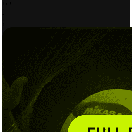
15
-
9
-
-
2
1