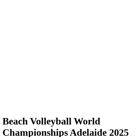
Where to Watch
Tickets
Programma
Squadre
Classifica
Statistiche
Torneo
News
Shop
Media
Stagione 2025
❮
Stagione 2025
Stagione 2023
Stagione 2022
Beach Volleyball World
Championships Adelaide 2025