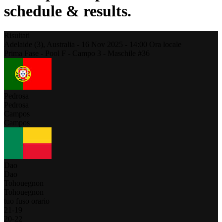
schedule & results.
Risultati
Adelaide (3),
Australia
-
16 Nov 2025 -
14:00
Ora locale
Prima Fase - Pool F - Campo 3 - Maschile #36
Pedrosa
Pedrosa
Campos
Campos
Dao
Dao
Tohouegnon
Tohouegnon
tuo fuso orario
21
-
19
20
-
22