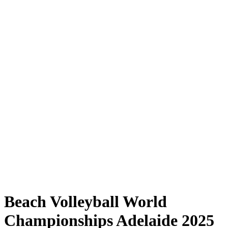
Where to Watch
Tickets
Programma
Squadre
Classifica
Statistiche
Torneo
News
Shop
Media
Stagione 2025
❮
Stagione 2025
Stagione 2023
Stagione 2022
Beach Volleyball World
Championships Adelaide 2025