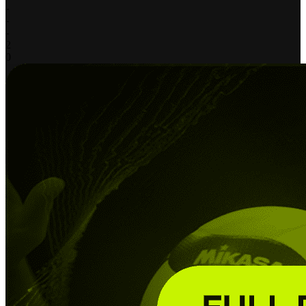
-
-
-
2
0