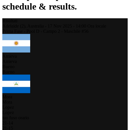
schedule & results.
Risultati
Adelaide (2),
Australia
-
17 Nov 2025 -
14:00
Ora locale
Prima Fase - Pool D - Campo 2 - Maschile #56
Amieva
Amieva
Bueno
Bueno
Mora
Mora
Lopez
Lopez
tuo fuso orario
21
-
14
21
-
15