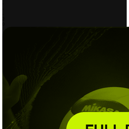
-
-
-
2
0