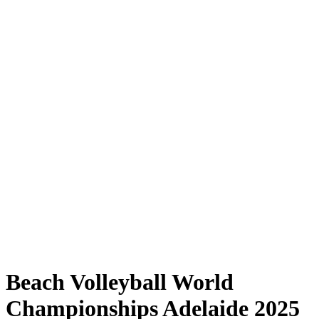
Where to Watch
Tickets
Programma
Squadre
Classifica
Statistiche
Torneo
News
Shop
Media
Stagione 2025
❮
Stagione 2025
Stagione 2023
Stagione 2022
Beach Volleyball World
Championships Adelaide 2025