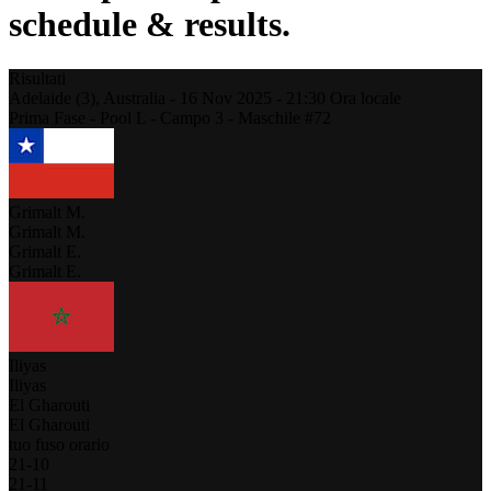
schedule & results.
Risultati
Adelaide (3),
Australia
-
16 Nov 2025 -
21:30
Ora locale
Prima Fase - Pool L - Campo 3 - Maschile #72
Grimalt M.
Grimalt M.
Grimalt E.
Grimalt E.
Iliyas
Iliyas
El Gharouti
El Gharouti
tuo fuso orario
21
-
10
21
-
11