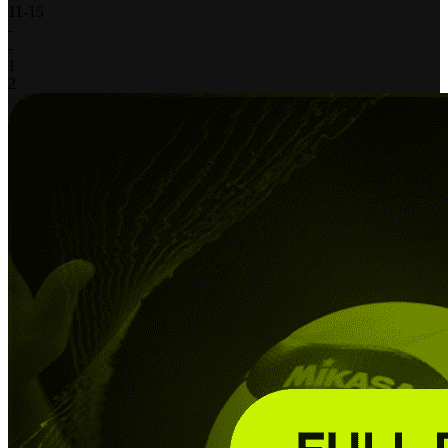
11
-
15
-
-
1
2