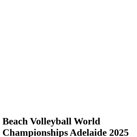
Where to Watch
Tickets
Programma
Squadre
Classifica
Statistiche
Torneo
News
Shop
Media
Stagione 2025
❮
Stagione 2025
Stagione 2023
Stagione 2022
Beach Volleyball World
Championships Adelaide 2025