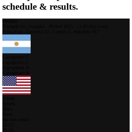
schedule & results.
Risultati
Adelaide (3),
Australia
-
18 Nov 2025 -
21:00
Ora locale
Prima Fase - Girone a 32 - Campo 3 - Maschile #87
Capogrosso T.
Capogrosso T.
Capogrosso N.
Capogrosso N.
Schalk
Schalk
Shaw
Shaw
tuo fuso orario
21
-
13
20
-
22