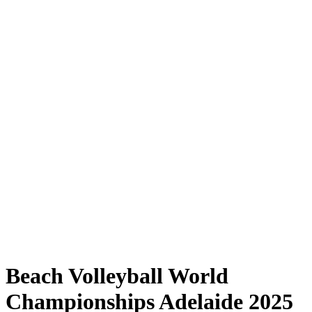
Where to Watch
Tickets
Programma
Squadre
Classifica
Statistiche
Torneo
News
Shop
Media
Stagione 2025
❮
Stagione 2025
Stagione 2023
Stagione 2022
Beach Volleyball World
Championships Adelaide 2025