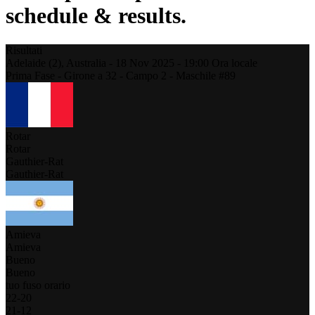
schedule & results.
Risultati
Adelaide (2),
Australia
-
18 Nov 2025 -
19:00
Ora locale
Prima Fase - Girone a 32 - Campo 2 - Maschile #89
Rotar
Rotar
Gauthier-Rat
Gauthier-Rat
Amieva
Amieva
Bueno
Bueno
tuo fuso orario
22
-
20
21
-
12