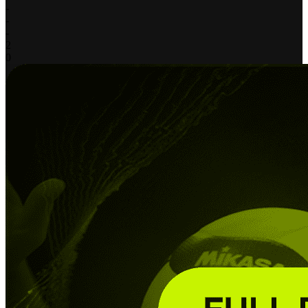
-
-
-
2
0