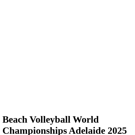
Where to Watch
Tickets
Programma
Squadre
Classifica
Statistiche
Torneo
News
Shop
Media
Stagione 2025
❮
Stagione 2025
Stagione 2023
Stagione 2022
Beach Volleyball World
Championships Adelaide 2025