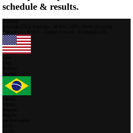
schedule & results.
Risultati
Adelaide (CC),
Australia
-
16 Nov 2025 -
09:00
Ora locale
Prima Fase - Pool C - Campo Centrale - Femminile #29
Cruz
Cruz
Brasher
Brasher
Vitoria
Vitoria
Hegeile
Hegeile
tuo fuso orario
21
-
11
21
-
19