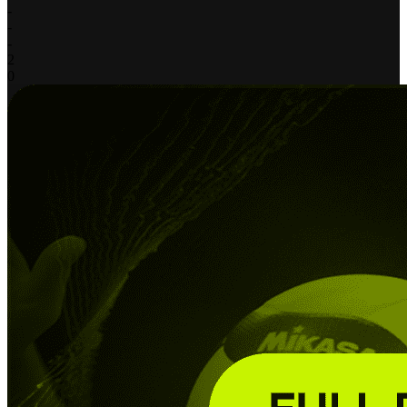
-
-
-
2
0