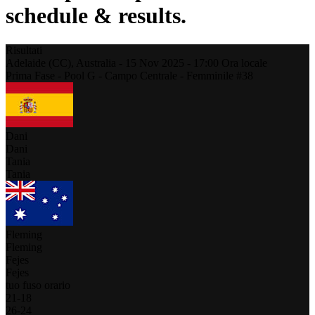
schedule & results.
Risultati
Adelaide (CC),
Australia
-
15 Nov 2025 -
17:00
Ora locale
Prima Fase - Pool G - Campo Centrale - Femminile #38
Dani
Dani
Tania
Tania
Fleming
Fleming
Fejes
Fejes
tuo fuso orario
21
-
18
26
-
24