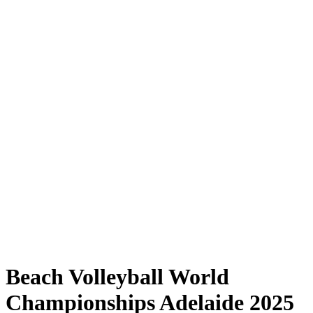
Where to Watch
Tickets
Programma
Squadre
Classifica
Statistiche
Torneo
News
Shop
Media
Stagione 2025
❮
Stagione 2025
Stagione 2023
Stagione 2022
Beach Volleyball World
Championships Adelaide 2025