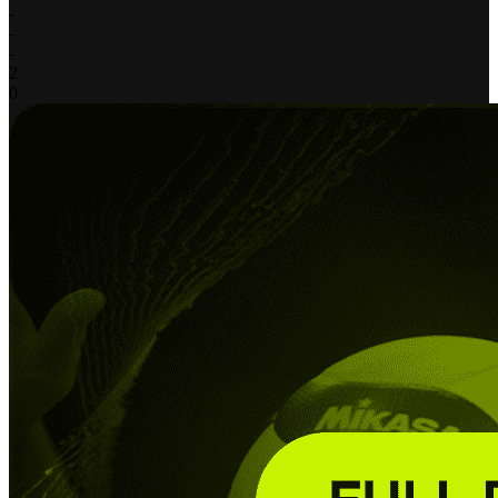
-
-
-
2
0