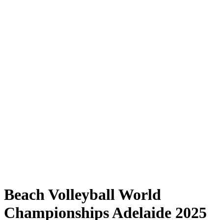
Where to Watch
Tickets
Programma
Squadre
Classifica
Statistiche
Torneo
News
Shop
Media
Stagione 2025
❮
Stagione 2025
Stagione 2023
Stagione 2022
Beach Volleyball World
Championships Adelaide 2025