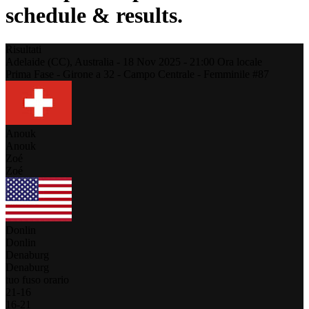
schedule & results.
Risultati
Adelaide (CC),
Australia
-
18 Nov 2025 -
21:00
Ora locale
Prima Fase - Girone a 32 - Campo Centrale - Femminile #87
Anouk
Anouk
Zoé
Zoé
Donlin
Donlin
Denaburg
Denaburg
tuo fuso orario
21
-
16
16
-
21