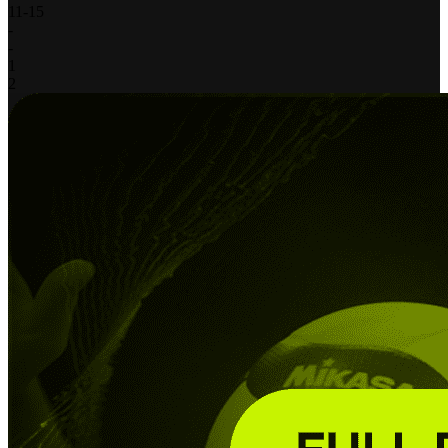
11
-
15
-
-
1
2