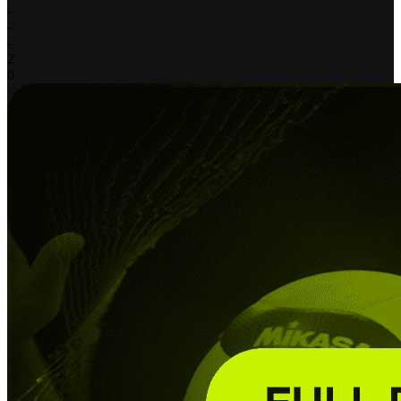
-
-
-
2
0