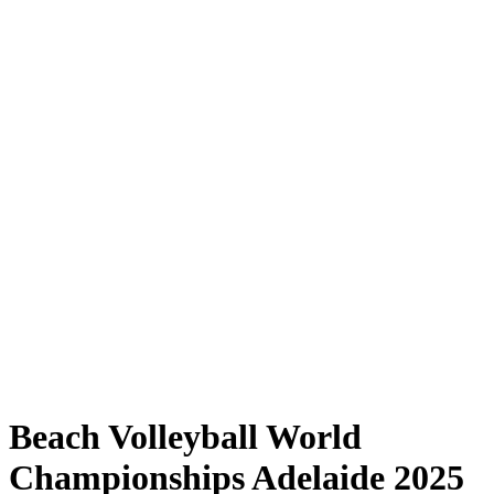
Where to Watch
Tickets
Programma
Squadre
Classifica
Statistiche
Torneo
News
Shop
Media
Stagione 2025
❮
Stagione 2025
Stagione 2023
Stagione 2022
Beach Volleyball World
Championships Adelaide 2025