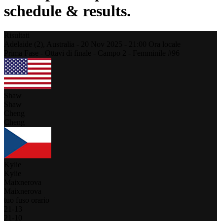
schedule & results.
Risultati
Adelaide (2),
Australia
-
20 Nov 2025 -
21:00
Ora locale
Prima Fase - Ottavi di finale - Campo 2 - Femminile #96
Shaw
Shaw
Cheng
Cheng
Kylie
Kylie
Maixnerova
Maixnerova
tuo fuso orario
21
-
13
21
-
10