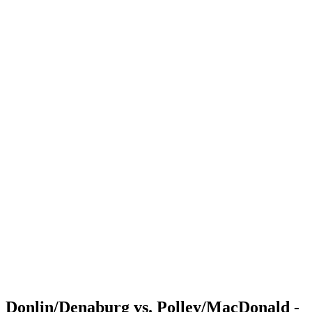
Where to Watch
Tickets
Programma
Squadre
Classifica
Statistiche
Torneo
News
Shop
Media
Stagione 2025
❮
Stagione 2025
Stagione 2023
Stagione 2022
Donlin/Denaburg vs. Polley/MacDonald -