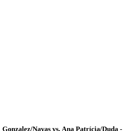
Where to Watch
Tickets
Programma
Squadre
Classifica
Statistiche
Torneo
News
Shop
Media
Stagione 2025
❮
Stagione 2025
Stagione 2023
Stagione 2022
Gonzalez/Navas vs. Ana Patrícia/Duda -