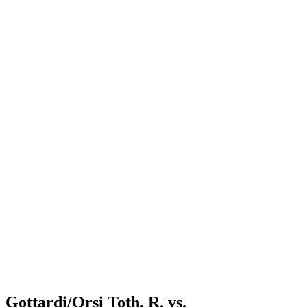
Where to Watch
Tickets
Programma
Squadre
Classifica
Statistiche
Torneo
News
Shop
Media
Stagione 2025
❮
Stagione 2025
Stagione 2023
Stagione 2022
Gottardi/Orsi Toth, R. vs.