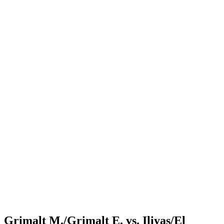
Where to Watch
Tickets
Programma
Squadre
Classifica
Statistiche
Torneo
News
Shop
Media
Stagione 2025
❮
Stagione 2025
Stagione 2023
Stagione 2022
Grimalt M./Grimalt E. vs. Iliyas/El