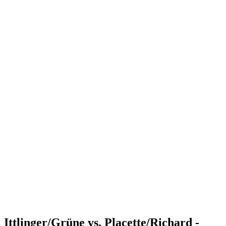
Where to Watch
Tickets
Programma
Squadre
Classifica
Statistiche
Torneo
News
Shop
Media
Stagione 2025
❮
Stagione 2025
Stagione 2023
Stagione 2022
Ittlinger/Grüne vs. Placette/Richard -