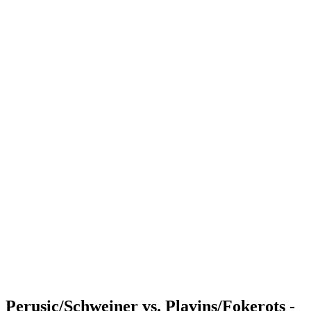
Where to Watch
Tickets
Programma
Squadre
Classifica
Statistiche
Torneo
News
Shop
Media
Stagione 2025
❮
Stagione 2025
Stagione 2023
Stagione 2022
Perusic/Schweiner vs. Plavins/Fokerots -