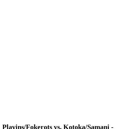
Where to Watch
Tickets
Programma
Squadre
Classifica
Statistiche
Torneo
News
Shop
Media
Stagione 2025
❮
Stagione 2025
Stagione 2023
Stagione 2022
Plavins/Fokerots vs. Kotoka/Samani -