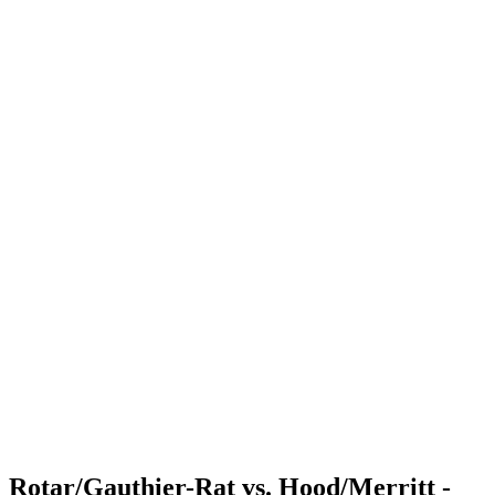
Where to Watch
Tickets
Programma
Squadre
Classifica
Statistiche
Torneo
News
Shop
Media
Stagione 2025
❮
Stagione 2025
Stagione 2023
Stagione 2022
Rotar/Gauthier-Rat vs. Hood/Merritt -