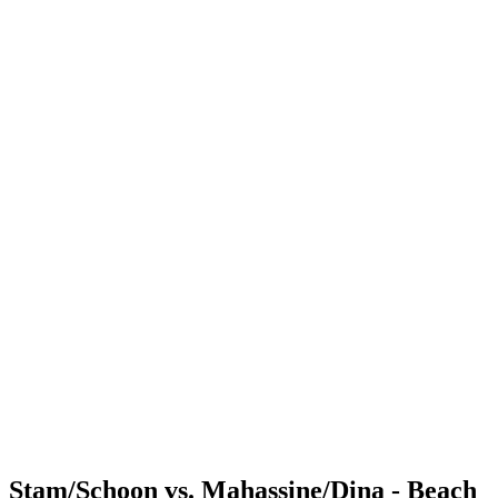
Where to Watch
Tickets
Programma
Squadre
Classifica
Statistiche
Torneo
News
Shop
Media
Stagione 2025
❮
Stagione 2025
Stagione 2023
Stagione 2022
Stam/Schoon vs. Mahassine/Dina - Beach