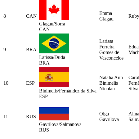
Emma
8
CAN
Ruby
Glagau
Glagau/Sorra
CAN
Larissa
Ferreira
Edua
9
BRA
Gomes de
Mach
Larissa/Duda
Vasconcelos
BRA
Natalia Ann
Carol
10
ESP
Binimelis
Fern
Nicolau
Silva
Binimelis/Fernández da Silva
ESP
Olga
Alin
11
RUS
Gavrilova
Salm
Gavrilova/Salmanova
RUS