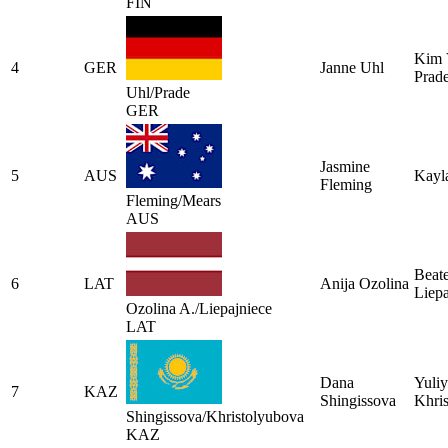
FIN
Kim 
4
GER
Janne Uhl
Prad
Uhl/Prade
GER
Jasmine
5
AUS
Kayl
Fleming
Fleming/Mears
AUS
Beat
6
LAT
Anija Ozolina
Liepa
Ozolina A./Liepajniece
LAT
Dana
Yuli
7
KAZ
Shingissova
Khri
Shingissova/Khristolyubova
KAZ