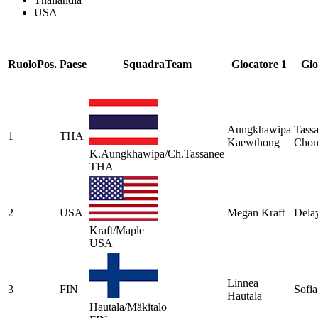
USA
Ruolo
Pos.
Paese
Squadra
Team
Giocatore 1
Gio
Aungkhawipa
Tass
1
THA
Kaewthong
Chon
K.Aungkhawipa/Ch.Tassanee
THA
2
USA
Megan Kraft
Dela
Kraft/Maple
USA
Linnea
3
FIN
Sofia
Hautala
Hautala/Mäkitalo