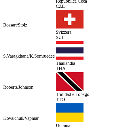
Repubblica Ceca
CZE
Bossart/Stolz
Svizzera
SUI
S.Varagkhana/K.Somruedee
Thailandia
THA
Roberts/Johnson
Trinidad e Tobago
TTO
Kovalchuk/Vapniar
Ucraina