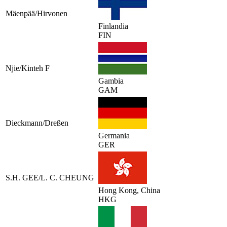
Mäenpää/Hirvonen
Finlandia
FIN
Njie/Kinteh F
Gambia
GAM
Dieckmann/Dreßen
Germania
GER
S.H. GEE/L. C. CHEUNG
Hong Kong, China
HKG