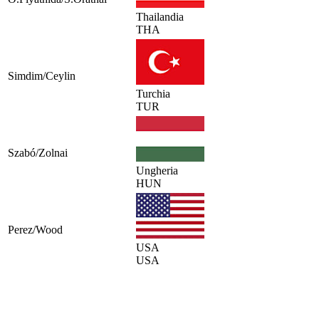
Thailandia
THA
Simdim/Ceylin
Turchia
TUR
Szabó/Zolnai
Ungheria
HUN
Perez/Wood
USA
USA