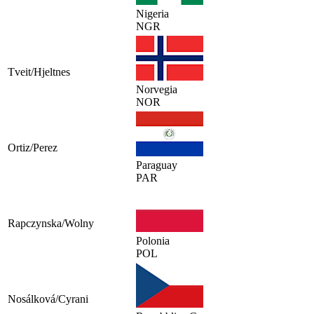
Nigeria
NGR
Tveit/Hjeltnes
Norvegia
NOR
Ortiz/Perez
Paraguay
PAR
Rapczynska/Wolny
Polonia
POL
Nosálková/Cyrani