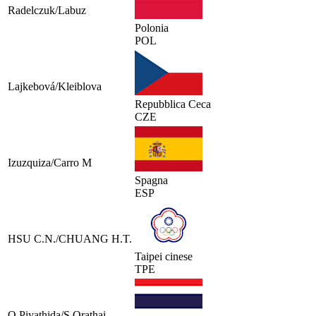
Radelczuk/Labuz
Polonia
POL
Lajkebová/Kleiblova
Repubblica Ceca
CZE
Izuzquiza/Carro M
Spagna
ESP
HSU C.N./CHUANG H.T.
Taipei cinese
TPE
O.Piyathida/S.Orathai