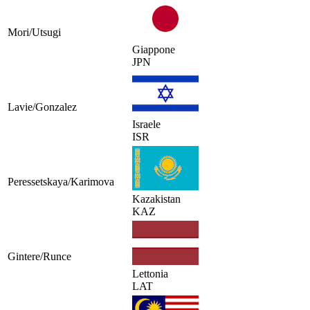
Mori/Utsugi
Giappone
JPN
Lavie/Gonzalez
Israele
ISR
Peressetskaya/Karimova
Kazakistan
KAZ
Gintere/Runce
Lettonia
LAT