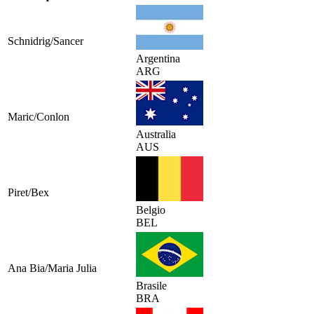
Schnidrig/Sancer
Argentina
ARG
Maric/Conlon
Australia
AUS
Piret/Bex
Belgio
BEL
Ana Bia/Maria Julia
Brasile
BRA