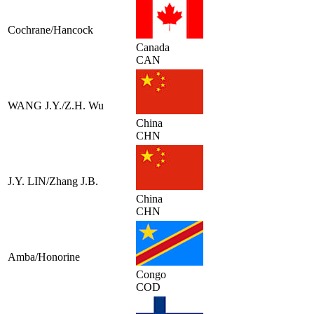
Cochrane/Hancock
Canada
CAN
WANG J.Y./Z.H. Wu
China
CHN
J.Y. LIN/Zhang J.B.
China
CHN
Amba/Honorine
Congo
COD