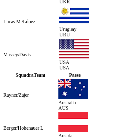
UKR
Lucas M./López
Uruguay
URU
Massey/Davis
USA
USA
Squadra
Team
Paese
Rayner/Zajer
Australia
AUS
Berger/Hohenauer L.
Austria