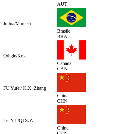
AUT
Julhia/Marcela
Brasile
BRA
Odigie/Kok
Canada
CAN
FU Yufei/ K.X. Zhang
China
CHN
Lei Y.J./QI S.Y.
China
CHN