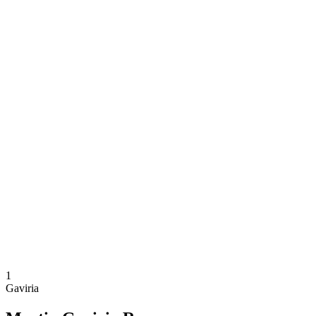
Dove guardare
Programma
Squadre
Classifica
Torneo
News
Stagione 2024
❮
Stagione 2024
Stagione 2022
Stagione 2021
1
Gaviria