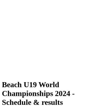
Dove guardare
Programma
Squadre
Classifica
Torneo
News
Stagione 2024
❮
Stagione 2024
Stagione 2022
Stagione 2021
Beach U19 World
Championships 2024 -
Schedule & results