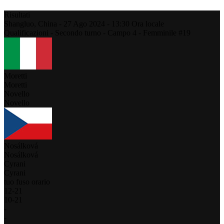
Risultati
Shangluo,
China
-
27 Ago 2024 -
13:30
Ora locale
Qualificazioni - Secondo turno - Campo 4 - Femminile #19
Moretti
Moretti
Novello
Novello
Nosálková
Nosálková
Cyrani
Cyrani
tuo fuso orario
12
-
21
10
-
21
-
-