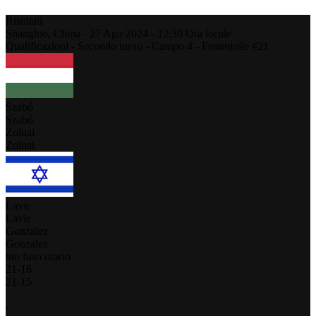
Risultati
Shangluo,
China
-
27 Ago 2024 -
12:30
Ora locale
Qualificazioni - Secondo turno - Campo 4 - Femminile #21
Szabó
Szabó
Zolnai
Zolnai
Lavie
Lavie
Gonzalez
Gonzalez
tuo fuso orario
21
-
16
21
-
15
-
-