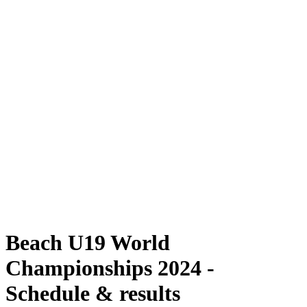
Dove guardare
Programma
Squadre
Classifica
Torneo
News
Stagione 2024
❮
Stagione 2024
Stagione 2022
Stagione 2021
Beach U19 World
Championships 2024 -
Schedule & results