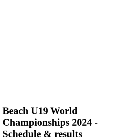
Dove guardare
Programma
Squadre
Classifica
Torneo
News
Stagione 2024
❮
Stagione 2024
Stagione 2022
Stagione 2021
Beach U19 World
Championships 2024 -
Schedule & results