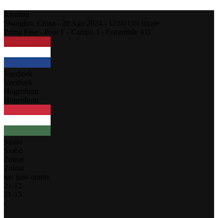
Risultati
Shangluo,
China
-
28 Ago 2024 -
12:00
Ora locale
Prima Fase - Pool F - Campo 3 - Femminile #11
Veerbeek
Veerbeek
Hogenhout
Hogenhout
Szabó
Szabó
Zolnai
Zolnai
tuo fuso orario
21
-
12
21
-
15
-
-