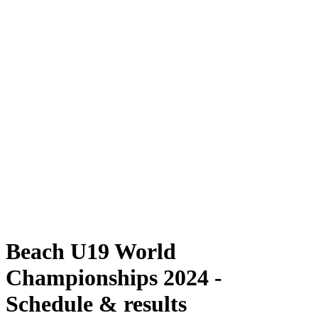
Dove guardare
Programma
Squadre
Classifica
Torneo
News
Stagione 2024
❮
Stagione 2024
Stagione 2022
Stagione 2021
Beach U19 World
Championships 2024 -
Schedule & results