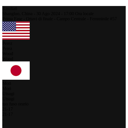
Risultati
Shangluo,
China
-
30 Ago 2024 -
17:00
Ora locale
Prima Fase - Ottavi di finale - Campo Centrale - Femminile #57
Perez
Perez
Wood
Wood
Mori
Mori
Utsugi
Utsugi
tuo fuso orario
21
-
17
21
-
17
-
-