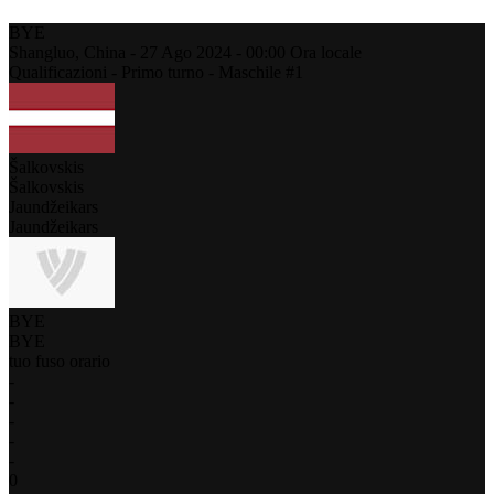
BYE
Shangluo,
China
-
27 Ago 2024 -
00:00
Ora locale
Qualificazioni - Primo turno - Maschile #1
Šalkovskis
Šalkovskis
Jaundžeikars
Jaundžeikars
BYE
BYE
tuo fuso orario
-
-
-
-
-
0