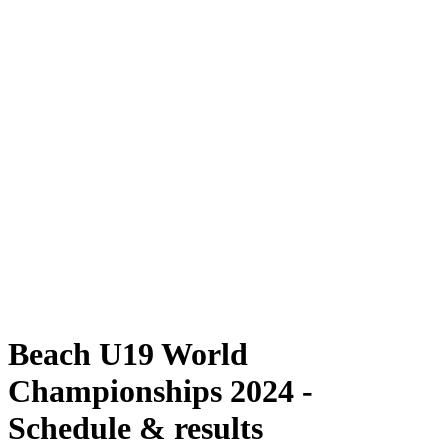
Dove guardare
Programma
Squadre
Classifica
Torneo
News
Stagione 2024
❮
Stagione 2024
Stagione 2022
Stagione 2021
Beach U19 World
Championships 2024 -
Schedule & results