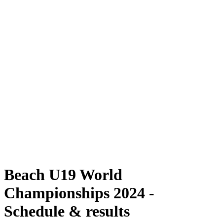
Dove guardare
Programma
Squadre
Classifica
Torneo
News
Stagione 2024
❮
Stagione 2024
Stagione 2022
Stagione 2021
Beach U19 World
Championships 2024 -
Schedule & results