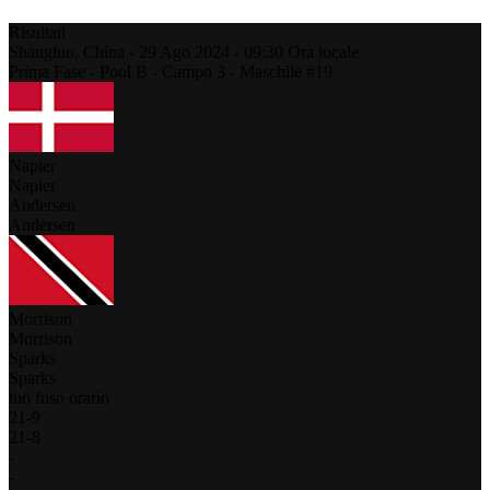
Risultati
Shangluo,
China
-
29 Ago 2024 -
09:30
Ora locale
Prima Fase - Pool B - Campo 3 - Maschile #19
Napier
Napier
Andersen
Andersen
Morrison
Morrison
Sparks
Sparks
tuo fuso orario
21
-
9
21
-
8
-
-