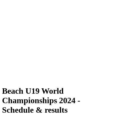
Dove guardare
Programma
Squadre
Classifica
Torneo
News
Stagione 2024
❮
Stagione 2024
Stagione 2022
Stagione 2021
Beach U19 World
Championships 2024 -
Schedule & results