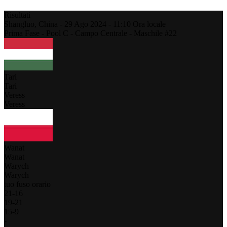
Risultati
Shangluo,
China
-
29 Ago 2024 -
11:10
Ora locale
Prima Fase - Pool C - Campo Centrale - Maschile #22
Tari
Tari
Veress
Veress
Wanat
Wanat
Warych
Warych
tuo fuso orario
21
-
16
19
-
21
15
-
9
-