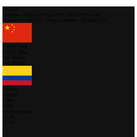
Risultati
Shangluo,
China
-
29 Ago 2024 -
10:20
Ora locale
Prima Fase - Pool H - Campo Centrale - Maschile #31
CHEN Yang
CHEN Yang
Sun Zhihao
Sun Zhihao
Gaviria
Gaviria
Uribe
Uribe
tuo fuso orario
22
-
20
21
-
14
-
-