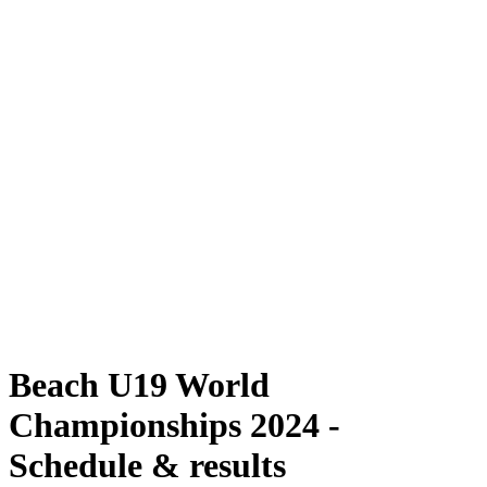
Dove guardare
Programma
Squadre
Classifica
Torneo
News
Stagione 2024
❮
Stagione 2024
Stagione 2022
Stagione 2021
Beach U19 World
Championships 2024 -
Schedule & results