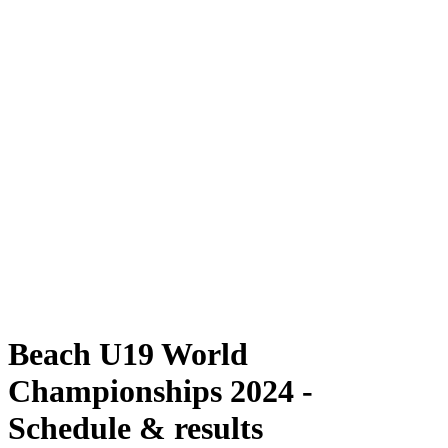
Dove guardare
Programma
Squadre
Classifica
Torneo
News
Stagione 2024
❮
Stagione 2024
Stagione 2022
Stagione 2021
Beach U19 World
Championships 2024 -
Schedule & results