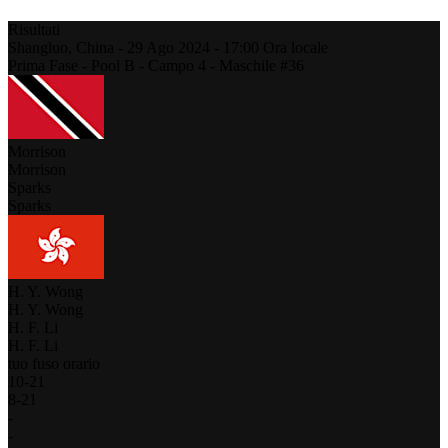
Risultati
Shangluo,
China
-
29 Ago 2024 -
17:00
Ora locale
Prima Fase - Pool B - Campo 4 - Maschile #36
Morrison
Morrison
Sparks
Sparks
H. Y. Wong
H. Y. Wong
H. F. Li
H. F. Li
tuo fuso orario
10
-
21
8
-
21
-
-