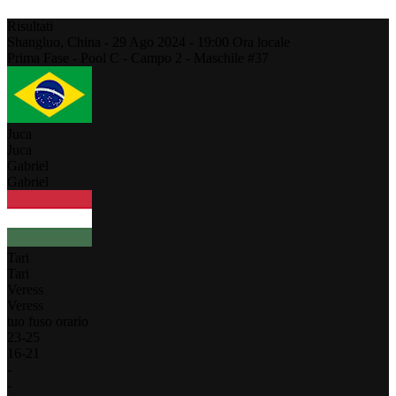
Risultati
Shangluo,
China
-
29 Ago 2024 -
19:00
Ora locale
Prima Fase - Pool C - Campo 2 - Maschile #37
Juca
Juca
Gabriel
Gabriel
Tari
Tari
Veress
Veress
tuo fuso orario
23
-
25
16
-
21
-
-