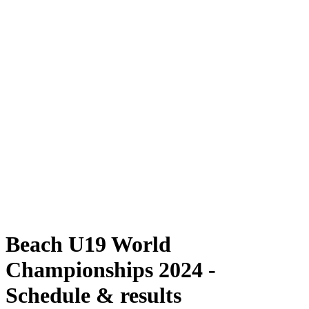
Dove guardare
Programma
Squadre
Classifica
Torneo
News
Stagione 2024
❮
Stagione 2024
Stagione 2022
Stagione 2021
Beach U19 World
Championships 2024 -
Schedule & results