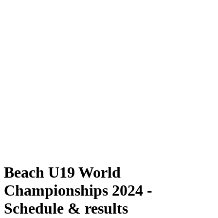
Dove guardare
Programma
Squadre
Classifica
Torneo
News
Stagione 2024
❮
Stagione 2024
Stagione 2022
Stagione 2021
Beach U19 World
Championships 2024 -
Schedule & results