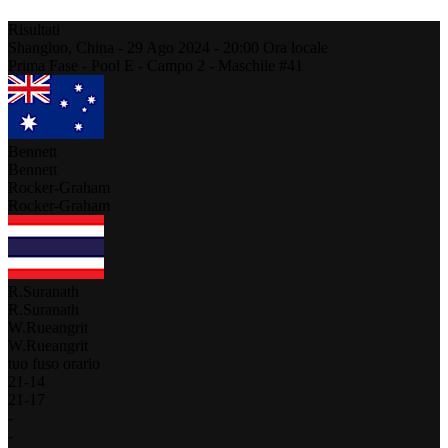
Risultati
Shangluo,
China
-
29 Ago 2024 -
20:00
Ora locale
Prima Fase - Pool E - Campo 2 - Maschile #41
Bennett
Bennett
Rocker-Graham
Rocker-Graham
R.Suranath
R.Suranath
W.Rueangrit
W.Rueangrit
tuo fuso orario
21
-
14
21
-
17
-
-