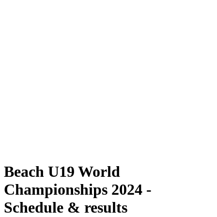
Dove guardare
Programma
Squadre
Classifica
Torneo
News
Stagione 2024
❮
Stagione 2024
Stagione 2022
Stagione 2021
Beach U19 World
Championships 2024 -
Schedule & results