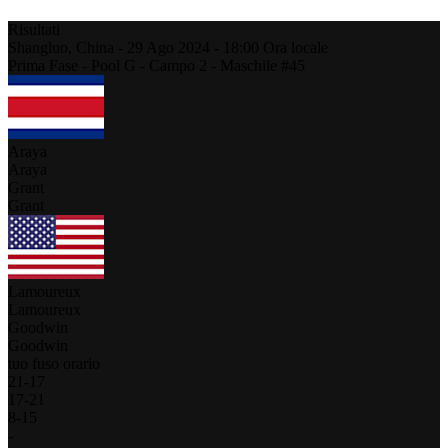
Risultati
Shangluo,
China
-
29 Ago 2024 -
18:00
Ora locale
Prima Fase - Pool G - Campo 2 - Maschile #45
Araya
Araya
Grant
Grant
Lamoureux
Lamoureux
Goodwin
Goodwin
tuo fuso orario
21
-
17
17
-
21
8
-
15
-