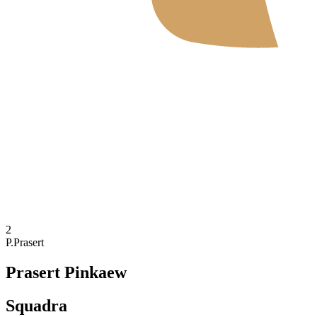
Dove guardare
Tickets
Programma
Squadre
Classifica
Statistiche
News
Stagione 2026
❮
2026 Season
2025 Season
2
P.Prasert
Prasert Pinkaew
Squadra