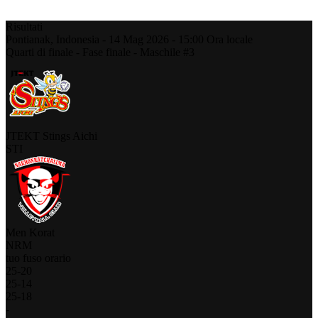
Risultati
Pontianak,
Indonesia
-
14 Mag 2026 -
15:00
Ora locale
Quarti di finale - Fase finale - Maschile #3
JTEKT Stings Aichi
STI
Men Korat
NRM
tuo fuso orario
25
-
20
25
-
14
25
-
18
-