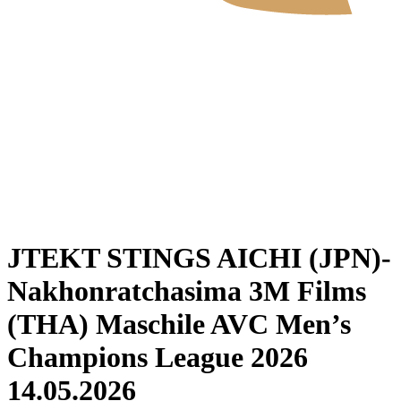
Dove guardare
Tickets
Programma
Squadre
Classifica
Statistiche
News
Stagione 2026
❮
2026 Season
2025 Season
JTEKT STINGS AICHI (JPN)-
Nakhonratchasima 3M Films
(THA) Maschile AVC Men’s
Champions League 2026
14.05.2026