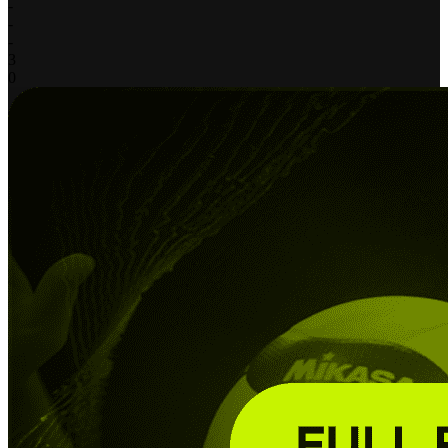
-
-
-
3
0