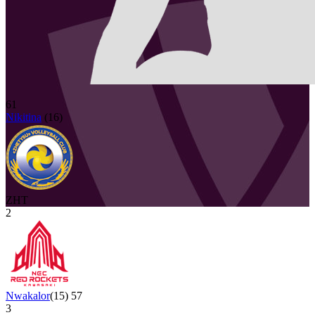
61
Nikitina
(
16
)
ZHT
2
Nwakalor
(
15
)
57
3