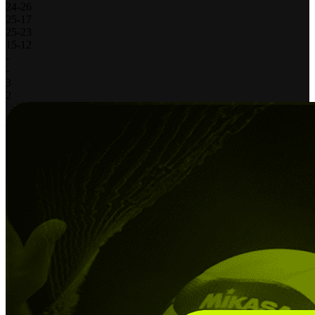
24
-
26
25
-
17
25
-
23
15
-
12
-
-
3
2