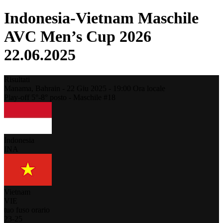
Indonesia-Vietnam Maschile
AVC Men’s Cup 2026
22.06.2025
Risultati
Manama,
Bahrain
-
22 Giu 2025 -
19:00
Ora locale
Play-off 5°-8° posto - Maschile #18
Indonesia
INA
Vietnam
VIE
tuo fuso orario
23
-
25