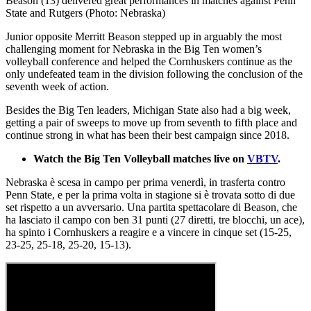
Beason (13) delivered great performances in matches against Penn
State and Rutgers (Photo: Nebraska)
Junior opposite Merritt Beason stepped up in arguably the most
challenging moment for Nebraska in the Big Ten women’s
volleyball conference and helped the Cornhuskers continue as the
only undefeated team in the division following the conclusion of the
seventh week of action.
Besides the Big Ten leaders, Michigan State also had a big week,
getting a pair of sweeps to move up from seventh to fifth place and
continue strong in what has been their best campaign since 2018.
Watch the Big Ten Volleyball matches live on
VBTV
.
Nebraska è scesa in campo per prima venerdì, in trasferta contro
Penn State, e per la prima volta in stagione si è trovata sotto di due
set rispetto a un avversario. Una partita spettacolare di Beason, che
ha lasciato il campo con ben 31 punti (27 diretti, tre blocchi, un ace),
ha spinto i Cornhuskers a reagire e a vincere in cinque set (15-25,
23-25, 25-18, 25-20, 15-13).