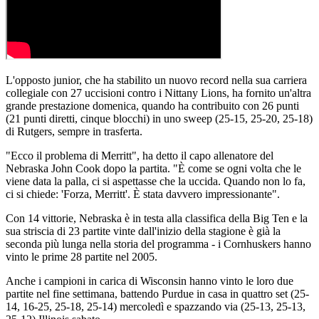
L'opposto junior, che ha stabilito un nuovo record nella sua carriera
collegiale con 27 uccisioni contro i Nittany Lions, ha fornito un'altra
grande prestazione domenica, quando ha contribuito con 26 punti
(21 punti diretti, cinque blocchi) in uno sweep (25-15, 25-20, 25-18)
di Rutgers, sempre in trasferta.
"Ecco il problema di Merritt", ha detto il capo allenatore del
Nebraska John Cook dopo la partita. "È come se ogni volta che le
viene data la palla, ci si aspettasse che la uccida. Quando non lo fa,
ci si chiede: 'Forza, Merritt'. È stata davvero impressionante".
Con 14 vittorie, Nebraska è in testa alla classifica della Big Ten e la
sua striscia di 23 partite vinte dall'inizio della stagione è già la
seconda più lunga nella storia del programma - i Cornhuskers hanno
vinto le prime 28 partite nel 2005.
Anche i campioni in carica di Wisconsin hanno vinto le loro due
partite nel fine settimana, battendo Purdue in casa in quattro set (25-
14, 16-25, 25-18, 25-14) mercoledì e spazzando via (25-13, 25-13,