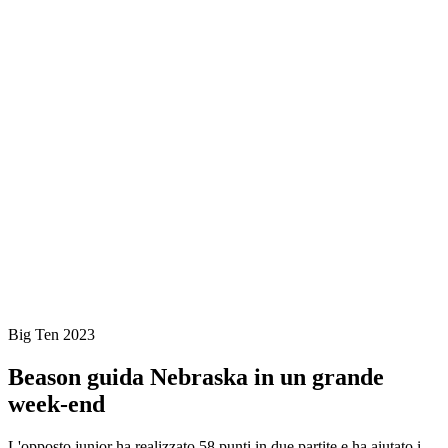
Dove guardare
Programma
Cos'è Big Ten
News
Stagione 2023
❮
Stagione 2024
Stagione 2023
Stagione 2022
Big Ten 2023
Beason guida Nebraska in un grande
week-end
L'opposto junior ha realizzato 58 punti in due partite e ha aiutato i