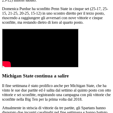
25-12) Illinois sabato.
Domenica Purdue ha sconfitto Penn State in cinque set (25-17, 25-
15, 21-25, 20-25, 15-12) in uno scontro diretto per il terzo posto,
riuscendo a raggiungere gli avversari con nove vittorie e cinque
sconfitte, ma restando dietro di loro al quarto posto.
Michigan State continua a salire
Il fine settimana è stato prolifico anche per Michigan State, che ha
vinto le sue due partite ed è salita dal settimo al quinto posto con otto
vittorie e sei sconfitte, registrando una campagna con più vittorie che
sconfitte nella Big Ten per la prima volta dal 2018.
Attualmente in striscia di vittorie da tre partite, gli Spartans hanno
disputato due incontri casalinghi nel fine settimana e hanno battuto