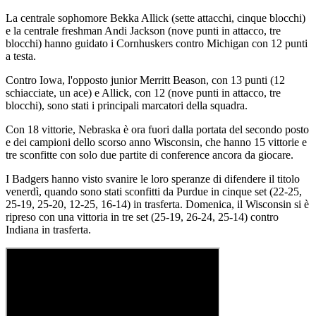
La centrale sophomore Bekka Allick (sette attacchi, cinque blocchi)
e la centrale freshman Andi Jackson (nove punti in attacco, tre
blocchi) hanno guidato i Cornhuskers contro Michigan con 12 punti
a testa.
Contro Iowa, l'opposto junior Merritt Beason, con 13 punti (12
schiacciate, un ace) e Allick, con 12 (nove punti in attacco, tre
blocchi), sono stati i principali marcatori della squadra.
Con 18 vittorie, Nebraska è ora fuori dalla portata del secondo posto
e dei campioni dello scorso anno Wisconsin, che hanno 15 vittorie e
tre sconfitte con solo due partite di conference ancora da giocare.
I Badgers hanno visto svanire le loro speranze di difendere il titolo
venerdì, quando sono stati sconfitti da Purdue in cinque set (22-25,
25-19, 25-20, 12-25, 16-14) in trasferta. Domenica, il Wisconsin si è
ripreso con una vittoria in tre set (25-19, 26-24, 25-14) contro
Indiana in trasferta.