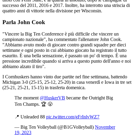
successo del 2011, 2016 e 2017. Inoltre, ha interrotto una striscia di
quattro anni di vittorie nella divisione per Wisconsin.
Parla John Cook
"Vincere la Big Ten Conference è più difficile che vincere un
campionato nazionale", ha commentato l'allenatore John Cook.
"Abbiamo avuto modo di giocare contro grandi squadre per dieci
settimane e ogni posto in cui abbiamo giocato ha registrato il tutto
esaurito. È una bella sensazione, è passato un po' di tempo. È una
pressione incredibile quando si arriva a questo punto dell'anno e noi
abbiamo alzato il tiro".
I Cornhuskers hanno vinto due partite nel fine settimana, battendo
Michigan 3-0 (25-15, 25-12, 25-20) in casa venerdì e Iowa in tre set
(25-21, 25-21, 15-15) in trasferta domenica.
The moment
@HuskerVB
became the Outright Big
Ten Champs. 🏆 😤
📍 Unleaded 88
pic.twitter.com/gFrInlvWZ7
— Big Ten Volleyball (@B1GVolleyball)
November
19, 2023