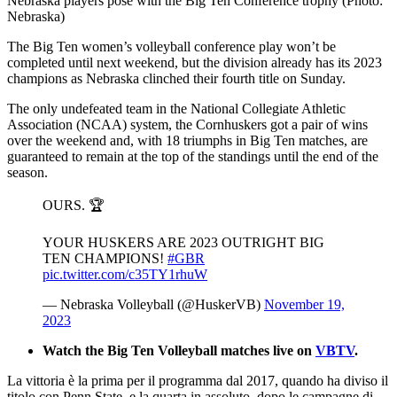
Nebraska players pose with the Big Ten Conference trophy (Photo:
Nebraska)
The Big Ten women’s volleyball conference play won’t be
completed until next weekend, but the division already has its 2023
champions as Nebraska clinched their fourth title on Sunday.
The only undefeated team in the National Collegiate Athletic
Association (NCAA) system, the Cornhuskers got a pair of wins
over the weekend and, with 18 triumphs in Big Ten matches, are
guaranteed to remain at the top of the standings until the end of the
season.
OURS. 🏆
YOUR HUSKERS ARE 2023 OUTRIGHT BIG
TEN CHAMPIONS!
#GBR
pic.twitter.com/c35TY1rhuW
— Nebraska Volleyball (@HuskerVB)
November 19,
2023
Watch the Big Ten Volleyball matches live on
VBTV
.
La vittoria è la prima per il programma dal 2017, quando ha diviso il
titolo con Penn State, e la quarta in assoluto, dopo le campagne di