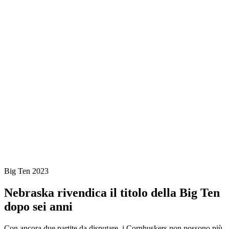
Dove guardare
Programma
Cos'è Big Ten
News
Stagione 2023
❮
Stagione 2024
Stagione 2023
Stagione 2022
Big Ten 2023
Nebraska rivendica il titolo della Big Ten
dopo sei anni
Con ancora due partite da disputare, i Cornhuskers non possono più