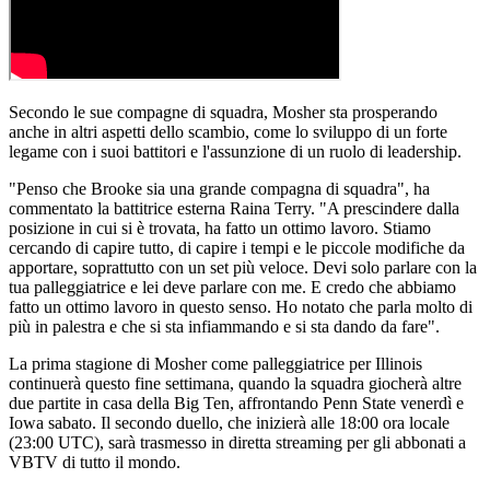
Secondo le sue compagne di squadra, Mosher sta prosperando
anche in altri aspetti dello scambio, come lo sviluppo di un forte
legame con i suoi battitori e l'assunzione di un ruolo di leadership.
"Penso che Brooke sia una grande compagna di squadra", ha
commentato la battitrice esterna Raina Terry. "A prescindere dalla
posizione in cui si è trovata, ha fatto un ottimo lavoro. Stiamo
cercando di capire tutto, di capire i tempi e le piccole modifiche da
apportare, soprattutto con un set più veloce. Devi solo parlare con la
tua palleggiatrice e lei deve parlare con me. E credo che abbiamo
fatto un ottimo lavoro in questo senso. Ho notato che parla molto di
più in palestra e che si sta infiammando e si sta dando da fare".
La prima stagione di Mosher come palleggiatrice per Illinois
continuerà questo fine settimana, quando la squadra giocherà altre
due partite in casa della Big Ten, affrontando Penn State venerdì e
Iowa sabato. Il secondo duello, che inizierà alle 18:00 ora locale
(23:00 UTC), sarà trasmesso in diretta streaming per gli abbonati a
VBTV di tutto il mondo.