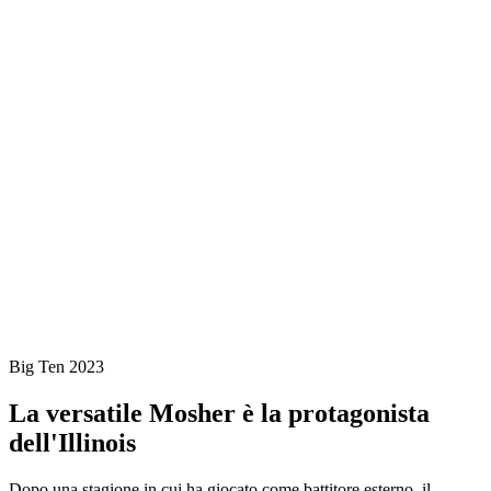
Dove guardare
Programma
Cos'è Big Ten
News
Stagione 2023
❮
Stagione 2024
Stagione 2023
Stagione 2022
Big Ten 2023
La versatile Mosher è la protagonista
dell'Illinois
Dopo una stagione in cui ha giocato come battitore esterno, il