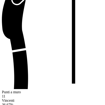
Punti a muro
11
Vincenti
36.67
%