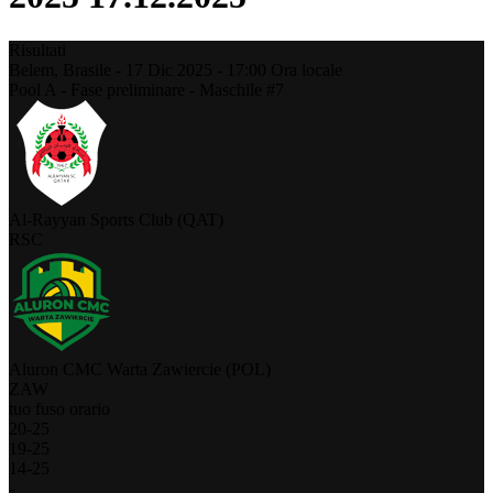
Risultati
Belem,
Brasile
-
17 Dic 2025 -
17:00
Ora locale
Pool A - Fase preliminare - Maschile #7
Al-Rayyan Sports Club (QAT)
RSC
Aluron CMC Warta Zawiercie (POL)
ZAW
tuo fuso orario
20
-
25
19
-
25
14
-
25
-