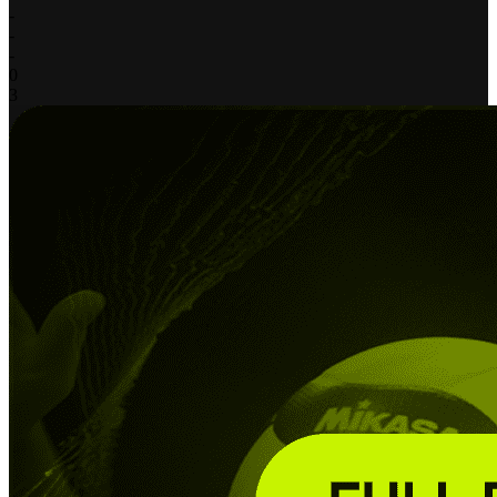
-
-
-
0
3